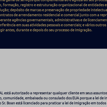
ão, formação, registro e estruturação organizacional de entidades e
adução; depósito de marcas e preservação de propriedade intelectua
contratos de arrendamento residencial e comercial junto com a rep
perante agências governamentais, administrativas e de licenciame
rferência em suas atividades pessoais e comerciais; e vários outros s
gir antes, durante e depois do seu processo de imigração.
L está autorizado a representar qualquer cliente em seus assunto
io, comunidade, embaixada ou consulado dos EUA porque a lei de i
 o Sr. Boan está licenciado para praticar a lei de imigração em todos