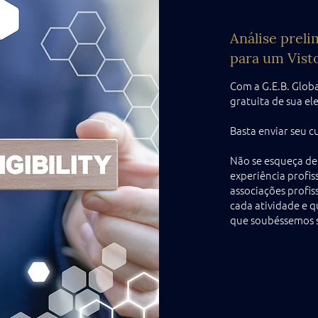
Análise preli
para um Vist
Com a G.E.B. Glob
gratuita de sua e
Basta enviar seu c
Não se esqueça de
experiência profis
associações profiss
cada atividade e 
que soubéssemos s