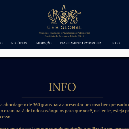
Negócios, Imigração e Planejamento Patrimonial
Escritório de Advocacia Private Client
IO
NEGÓCIOS
IMIGRAÇÃO
PLANEJAMENTO PATRIMONIAL
BLOG
INFO
ma abordagem de 360 graus para apresentar um caso bem pensado 
e o examinará de todos os ângulos para que você, o cliente, esteja
cesso.
uma gama de serviços que complementarão e agilizarão seu processo